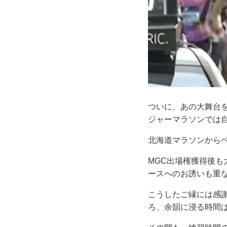
ついに、あの大舞台を
ジャーマラソンでは
北海道マラソンから
MGC出場権獲得後
ースへのお誘いも重
こうしたご縁には感
ろ、余韻に浸る時間