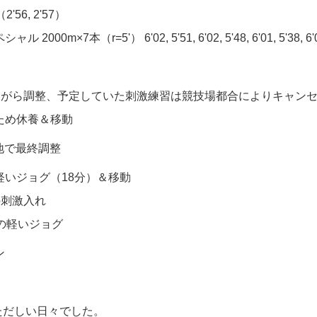
2'56, 2'57）
2000m×7本（r=5'） 6'02, 5'51, 6'02, 5'48, 6'01, 5'38, 6'
ながら調整、予定していた刺激練習は競技場都合によりキャン
のため休養＆移動
地で最終調整
で軽いジョグ（18分）＆移動
本の刺激入れ
分の軽いジョグ
ン
ただしい日々でした。