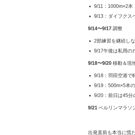
9/11：1000m×2本（
9/13：ダイフクスペシャル 
9/14〜9/17
調整
2部練習を継続し
9/17午後は私用
9/18〜9/20
移動＆現
9/18：羽田空港
9/19：500m×5
9/20：前日は45
9/21
ベルリンマラソ
出発直前も本当に慌