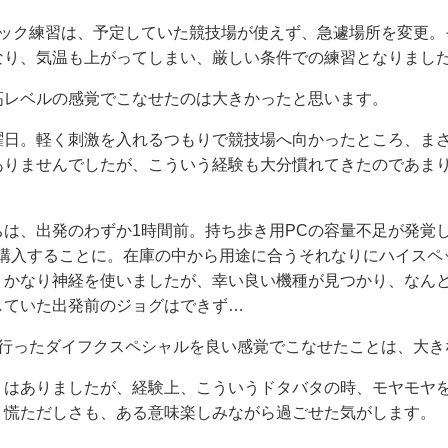
ラック練習は、予定していた競技場が使えず、急遽場所を変更。
なり、気温も上がってしまい、厳しい条件での練習となりまし
高レベルの感覚でこなせたのは大きかったと思います。
曜日。軽く刺激を入れるつもりで競技場へ向かったところ、ま
ありませんでしたが、こういう経験も大分慣れてきたのであま
ちは、出発のわずか1時間前。持ち歩き用PCの容量不足が発覚
即購入することに。在庫の中から用途に合うそれなりにハイスペ
、かなり神経を使いましたが、幸い良い機種が見つかり、なん
していた出発前のジョグはできず…
に行ったダイフクスペシャルを良い感覚でこなせたことは、大き
りはありましたが、経験上、こういうドタバタの時、モヤモヤ
。慌ただしさも、ある意味楽しみながら過ごせた気がします。