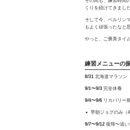
その間も、練習時間
くりを続けてきまし
そして今、ベルリン
もよく頑張ったなと
やっと、ご褒美タイ
練習メニューの
8/31
北海道マラソン
9/1〜9/3
完全休養
9/4〜9/6
リカバリー
早朝ジョグのみ（4
9/7〜9/12
復帰〜追い