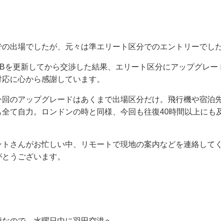
での出場でしたが、元々は準エリート区分でのエントリーでし
PBを更新してから交渉した結果、エリート区分にアップグレー
対応に心から感謝しています。
今回のアップグレードはあくまで出場区分だけ。飛行機や宿泊
も全て自力。ロンドンの時と同様、今回も往復40時間以上にも
ントさんがお忙しい中、リモートで現地の案内などを連絡して
がとうございます。
便なので、水曜日中に羽田空港へ。