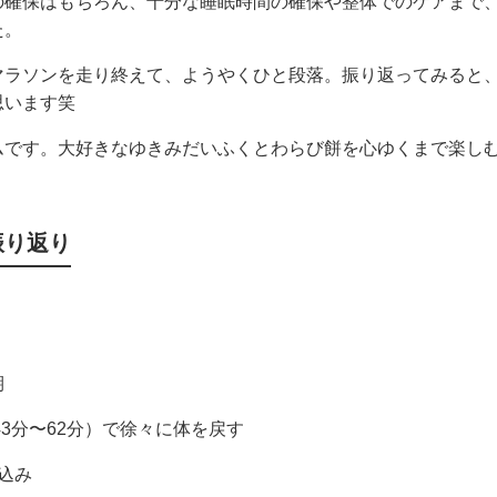
の確保はもちろん、十分な睡眠時間の確保や整体でのケアまで
た。
マラソンを走り終えて、ようやくひと段落。振り返ってみると
思います笑
ムです。大好きなゆきみだいふくとわらび餅を心ゆくまで楽し
振り返り
期
3分〜62分）で徐々に体を戻す
込み