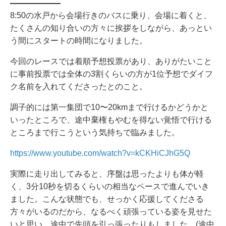
8:50の水戸から会場行きのバスに乗り、会場に着くと、
たくさんの知り合いの方々に挨拶をしながら、あっとい
う間にスタートの時間になりました。
今回のレースでは着順予想投票があり、ありがたいこと
に事前投票では全体の3割くらいの方が1位予想でダイフ
ク名前を入れてくださったとのこと。
調子的には第一集団で10〜20kmまで行けるかどうかと
いったところで、途中棄権もやむを得ない覚悟で行ける
ところまで行こうという気持ちで臨みました。
https://www.youtube.com/watch?v=kCKHiCJhG5Q
実際に走り出してみると、序盤は思ったよりも体が軽
く、3分10秒を切るくらいの相当なペースで進んでいき
ました。こんな状態でも、せっかく応援してくださる
方々がいるのだから、なるべく頑張っている姿を見せた
いと思い、途中で先頭を引っ張ったりもしました。(途中