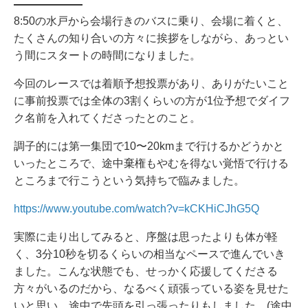
8:50の水戸から会場行きのバスに乗り、会場に着くと、
たくさんの知り合いの方々に挨拶をしながら、あっとい
う間にスタートの時間になりました。
今回のレースでは着順予想投票があり、ありがたいこと
に事前投票では全体の3割くらいの方が1位予想でダイフ
ク名前を入れてくださったとのこと。
調子的には第一集団で10〜20kmまで行けるかどうかと
いったところで、途中棄権もやむを得ない覚悟で行ける
ところまで行こうという気持ちで臨みました。
https://www.youtube.com/watch?v=kCKHiCJhG5Q
実際に走り出してみると、序盤は思ったよりも体が軽
く、3分10秒を切るくらいの相当なペースで進んでいき
ました。こんな状態でも、せっかく応援してくださる
方々がいるのだから、なるべく頑張っている姿を見せた
いと思い、途中で先頭を引っ張ったりもしました。(途中