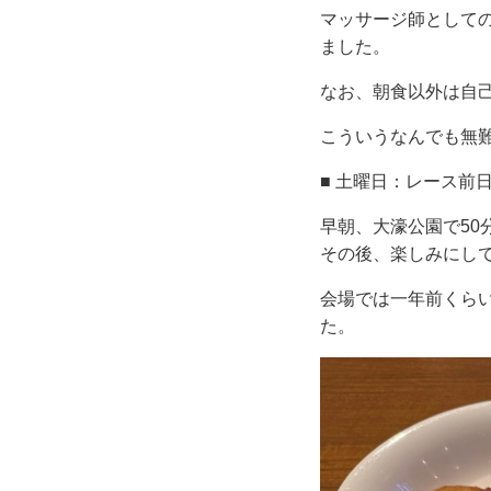
マッサージ師として
ました。
なお、朝食以外は自
こういうなんでも無
■ 土曜日：レース前
早朝、大濠公園で50
その後、楽しみにしてい
会場では一年前くら
た。