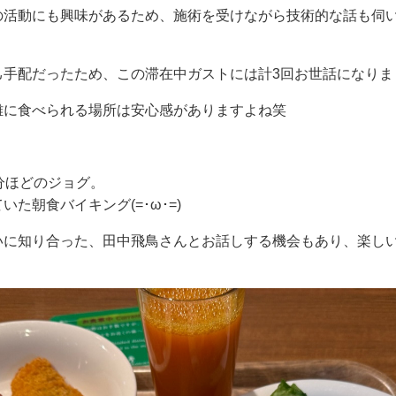
の活動にも興味があるため、施術を受けながら技術的な話も伺
己手配だったため、この滞在中ガストには計3回お世話になりま
難に食べられる場所は安心感がありますよね笑
日
分ほどのジョグ。
た朝食バイキング(=･ω･=)
いに知り合った、田中飛鳥さんとお話しする機会もあり、楽し