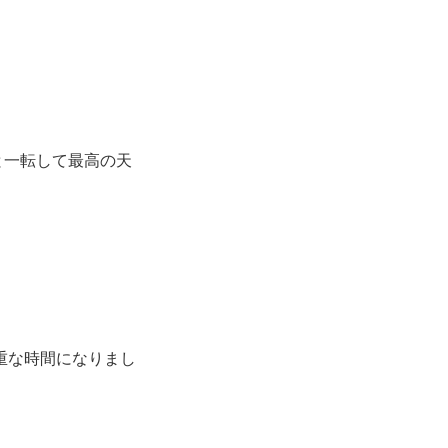
と一転して最高の天
。
重な時間になりまし