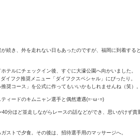
候が続き、外を走れない日もあったのですが、福岡に到着する
ドホテルにチェックイン後、すぐに大濠公園へ向かいました。
、ダイフク推奨メニュー「ダイフクスペシャル」にぴったり。
ル推奨コース」を公式に作ってもいいかもしれませんね（笑）
ティードのキムニャン選手と偶然遭遇(=･ω･=)
〜40分ほど並走しながらレースの話などができ、思いがけず貴
るガストで夕食。その後は、招待選手用のマッサージへ。