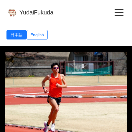
YudaiFukuda
日本語
English