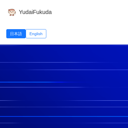
YudaiFukuda
日本語
English